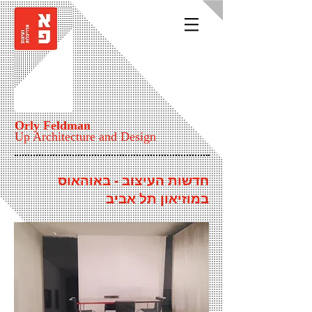
Orly Feldman
Up Architecture and Design
חדשות העיצוב - באוהאוס
במוזיאון תל אביב